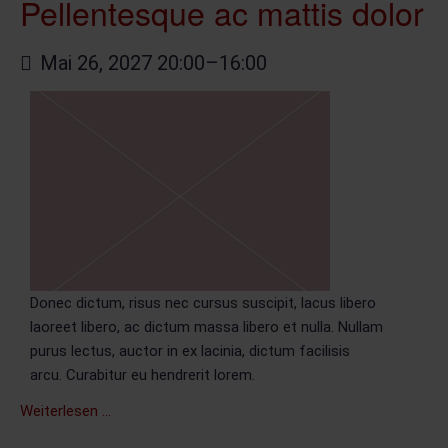
Pellentesque ac mattis dolor
Mai 26, 2027 20:00–16:00
Donec dictum, risus nec cursus suscipit, lacus libero
laoreet libero, ac dictum massa libero et nulla. Nullam
purus lectus, auctor in ex lacinia, dictum facilisis
arcu. Curabitur eu hendrerit lorem.
Pellentesque
Weiterlesen …
ac