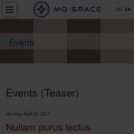
DE
EN
Navigation
HOME
überspringen
PRODUKTE
s
s
Events
Events
PROJEKTE
SERVICE
ABOUT
Events (Teaser)
NEWS
Montag,
April 26, 2027
CAREERS
Nullam purus lectus
KONTAKT