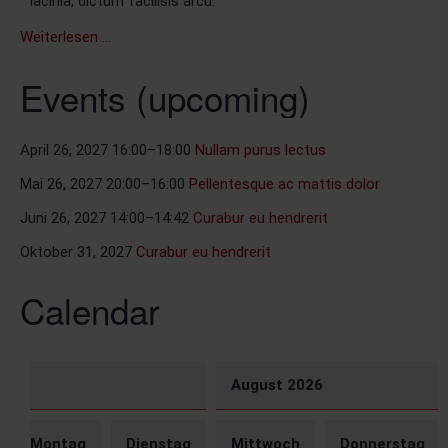
lacinia, dictum facilisis arcu.
Curabur
Weiterlesen …
eu
Events (upcoming)
hendrerit
April 26, 2027 16:00–18:00
Nullam purus lectus
Mai 26, 2027 20:00–16:00
Pellentesque ac mattis dolor
Juni 26, 2027 14:00–14:42
Curabur eu hendrerit
Oktober 31, 2027
Curabur eu hendrerit
Calendar
August 2026
Mo
ntag
Di
enstag
Mi
ttwoch
Do
nnerstag