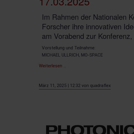
17.03.2025
Terminal
Im Rahmen der Nationalen Ko
Forscher ihre innovativen Id
am Vorabend zur Konferenz, 
Vorstellung und Teilnahme:
MICHAEL ULLRICH, MO-SPACE
Erfindergeist-
Weiterlesen …
Slam
–
März 11, 2025 | 12:32
von
quadraflex
Innovationen
für
eine
sichere
digitale
Gesellschaft
17.03.2025