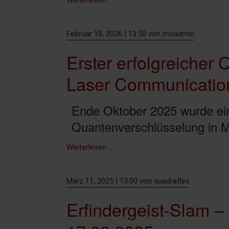
Weiterlesen …
SPACE
ad
Februar 18, 2026 | 13:50
von
moadmin
hoc
QKD
Erster erfolgreicher
network
Laser Communicatio
Ende Oktober 2025 wurde ei
Quantenverschlüsselung in M
Erster
Weiterlesen …
erfolgreicher
Quantenschlüsselaustausch
März 11, 2025 | 13:00
von
quadraflex
mit
kommerziellem
Erfindergeist-Slam – 
Laser
Communication