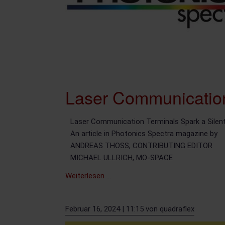
Laser Communication
Laser Communication Terminals Spark a Silent
An article in Photonics Spectra magazine by
ANDREAS THOSS, CONTRIBUTING EDITOR
MICHAEL ULLRICH, MO-SPACE
Laser
Weiterlesen …
Communication
Terminals
Februar 16, 2024 | 11:15
von
quadraflex
Spark
a