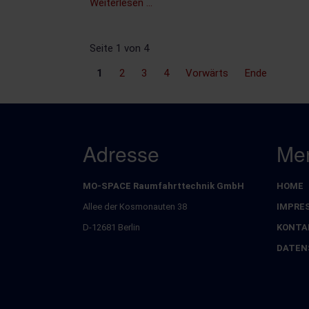
Vorstellung
Weiterlesen …
der
MO-
Seite 1 von 4
SPACE
und
1
2
3
4
Vorwärts
Ende
verschiedener
QKD-
Projekte
im
Adresse
Me
Leap
in
Adlershof
MO-SPACE Raumfahrttechnik GmbH
HOME
Naviga
am
übersp
Allee der Kosmonauten 38
IMPRE
16.02.2024
D-12681 Berlin
KONTA
11:15
DATEN
Uhr