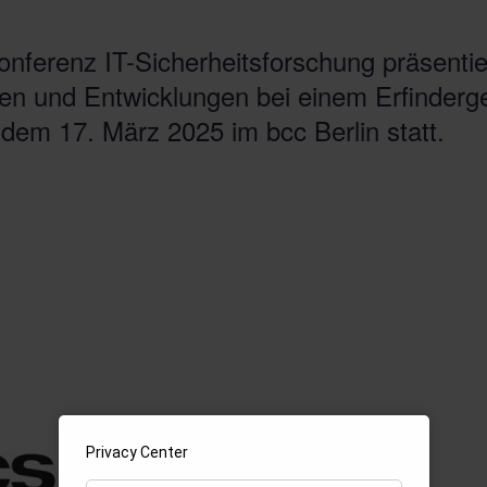
nferenz IT-Sicherheitsforschung präsentie
een und Entwicklungen bei einem Erfinderge
dem 17. März 2025 im bcc Berlin statt.
Privacy Center